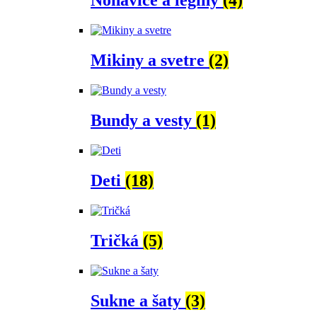
Nohavice a legíny
(4)
Mikiny a svetre
(2)
Bundy a vesty
(1)
Deti
(18)
Tričká
(5)
Sukne a šaty
(3)