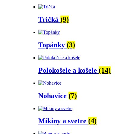
Tričká
(9)
Topánky
(3)
Polokošele a košele
(14)
Nohavice
(7)
Mikiny a svetre
(4)