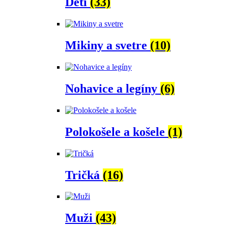
Deti
(33)
Mikiny a svetre
(10)
Nohavice a legíny
(6)
Polokošele a košele
(1)
Tričká
(16)
Muži
(43)