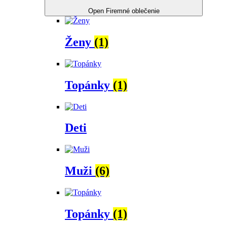
Open Firemné oblečenie
Ženy
(1)
Topánky
(1)
Deti
Muži
(6)
Topánky
(1)